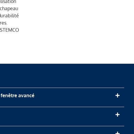
lisation
u chapeau
urabilité
res.
rs STEMCO
 fenêtre avancé