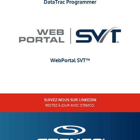
DataTrac Programmer
WebPortal SVT™
SUIVEZ-NOUS SUR LINKEDIN
RESTEZ À JOUR AVEC STEMCO.