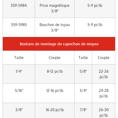
359-5984.
Prise magnétique
5-9 pi/lb
3/8″
359-5985
Bouchon de tuyau
5-9 pi/lb
3/8″
Boulons de montage du capuchon de moyeu
Taille
Couple
Taille
Couple
1/4″
8-12 pi/lb
5/8″
22-26
pi/lb
5/16″
12-16 pi/lb
3/4″
24-28
pi/lb
3/8″
16-20 pi/lb
7/8″
26-30
pi/lb