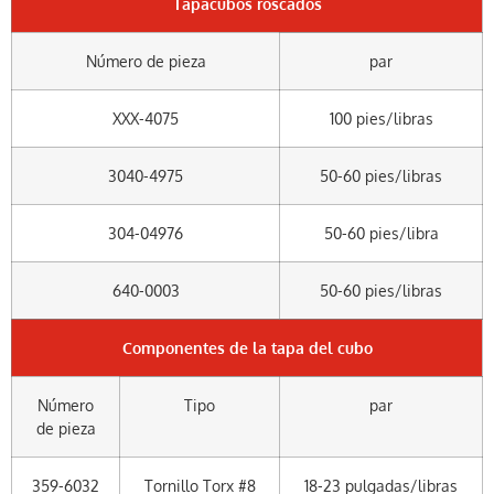
Tapacubos roscados
Número de pieza
par
XXX-4075
100 pies/libras
3040-4975
50-60 pies/libras
304-04976
50-60 pies/libra
640-0003
50-60 pies/libras
Componentes de la tapa del cubo
Número
Tipo
par
de pieza
359-6032
Tornillo Torx #8
18-23 pulgadas/libras