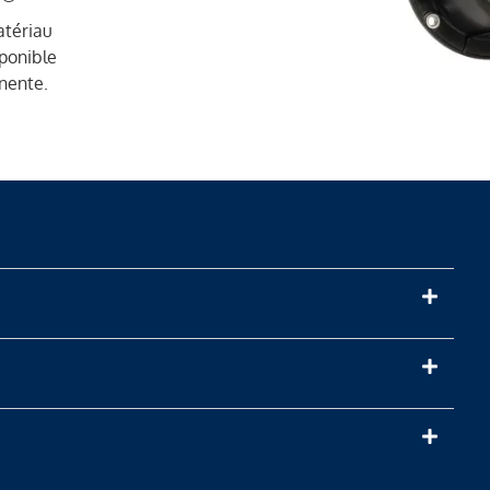
O
atériau
sponible
nente.