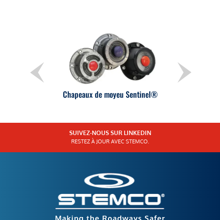
Chapeaux de moyeu Sentinel®
SUIVEZ-NOUS SUR LINKEDIN
RESTEZ À JOUR AVEC STEMCO.