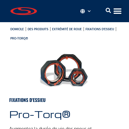
|
|
|
|
DOMICILE
DES PRODUITS
EXTRÉMITÉ DE ROUE
FIXATIONS D'ESSIEU
PRO-TORQ®
FIXATIONS D'ESSIEU
Pro-Torq®
Augmentez la durée de vie des pneus et