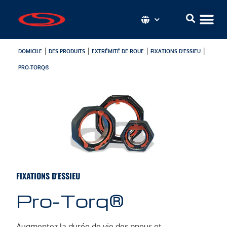
|
|
|
|
DOMICILE
DES PRODUITS
EXTRÉMITÉ DE ROUE
FIXATIONS D'ESSIEU
PRO-TORQ®
FIXATIONS D'ESSIEU
Pro-Torq®
Augmentez la durée de vie des pneus et