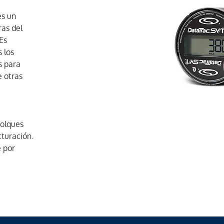
es un
ras del
Es
 los
s para
e otras
molques
cturación.
e por