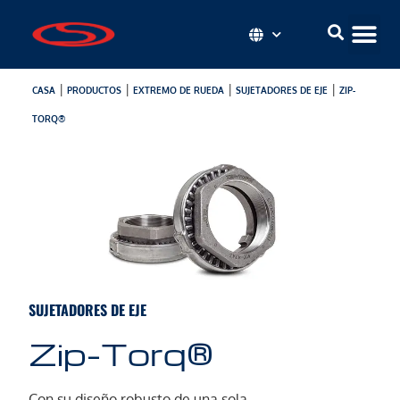
|
|
|
|
CASA
PRODUCTOS
EXTREMO DE RUEDA
SUJETADORES DE EJE
ZIP-
TORQ®
SUJETADORES DE EJE
Zip-Torq®
Con su diseño robusto de una sola