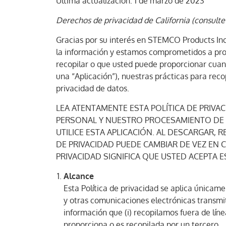
Última actualización: 1 de marzo de 2023
Derechos de privacidad de California (consulte 
Gracias por su interés en STEMCO Products Inc.
la información y estamos comprometidos a prote
recopilar o que usted puede proporcionar cuand
una “Aplicación”), nuestras prácticas para reco
privacidad de datos.
LEA ATENTAMENTE ESTA POLÍTICA DE PRIVA
PERSONAL Y NUESTRO PROCESAMIENTO DE D
UTILICE ESTA APLICACIÓN. AL DESCARGAR, R
DE PRIVACIDAD PUEDE CAMBIAR DE VEZ EN 
PRIVACIDAD SIGNIFICA QUE USTED ACEPTA 
Alcance
Esta Política de privacidad se aplica únicame
y otras comunicaciones electrónicas transmiti
información que (i) recopilamos fuera de líne
proporciona o es recopilada por un tercero.