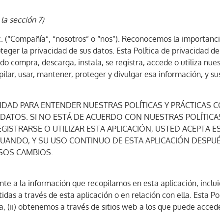
la sección 7)
 (“Compañía”, “nosotros” o “nos”). Reconocemos la importancia
ger la privacidad de sus datos. Esta Política de privacidad d
o compra, descarga, instala, se registra, accede o utiliza nues
pilar, usar, mantener, proteger y divulgar esa información, y 
CIDAD PARA ENTENDER NUESTRAS POLÍTICAS Y PRÁCTICAS
ATOS. SI NO ESTÁ DE ACUERDO CON NUESTRAS POLÍTICAS 
EGISTRARSE O UTILIZAR ESTA APLICACIÓN, USTED ACEPTA ES
CUANDO, Y SU USO CONTINUO DE ESTA APLICACIÓN DESPUÉ
ESOS CAMBIOS.
nte a la información que recopilamos en esta aplicación, inclu
das a través de esta aplicación o en relación con ella. Esta Pol
a, (ii) obtenemos a través de sitios web a los que puede acceder