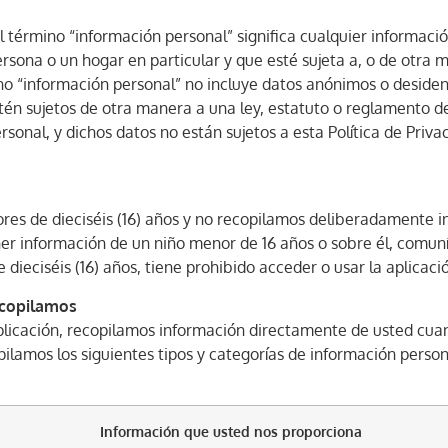
 el término “información personal” significa cualquier informaci
ersona o un hogar en particular y que esté sujeta a, o de otra 
no “información personal” no incluye datos anónimos o desiden
stén sujetos de otra manera a una ley, estatuto o reglamento 
rsonal, y dichos datos no están sujetos a esta Política de Priva
ores de dieciséis (16) años y no recopilamos deliberadamente 
ener información de un niño menor de 16 años o sobre él, comu
 dieciséis (16) años, tiene prohibido acceder o usar la aplicac
ecopilamos
 aplicación, recopilamos información directamente de usted cu
opilamos los siguientes tipos y categorías de información person
Información que usted nos proporciona