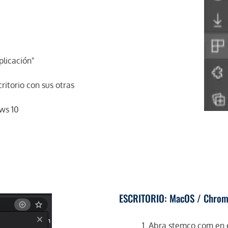
plicación"
ritorio con sus otras
ws 10
ESCRITORIO: MacOS / Chrome
Abra stemco.com en e