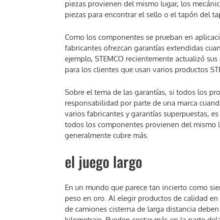
piezas provienen del mismo lugar, los mecánic
piezas para encontrar el sello o el tapón del t
Como los componentes se prueban en aplicaci
fabricantes ofrezcan garantías extendidas cua
ejemplo, STEMCO recientemente actualizó sus 
para los clientes que usan varios productos S
Sobre el tema de las garantías, si todos los p
responsabilidad por parte de una marca cuando 
varios fabricantes y garantías superpuestas, e
todos los componentes provienen del mismo lug
generalmente cubre más.
el juego largo
En un mundo que parece tan incierto como siemp
peso en oro. Al elegir productos de calidad en
de camiones cisterna de larga distancia debe
kilometraje. Pueden costar más en la parte dela