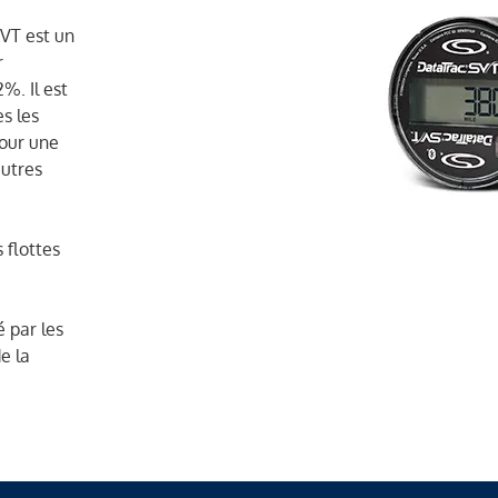
VT est un
r
%. Il est
s les
pour une
autres
 flottes
é par les
e la