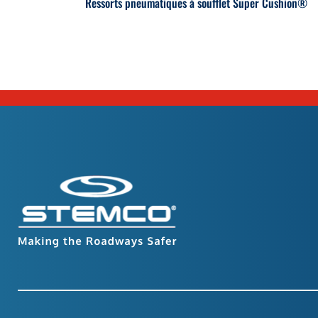
Ressorts pneumatiques à soufflet Super Cushion®