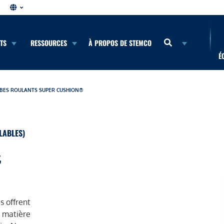
NTS
RESSOURCES
À PROPOS DE STEMCO
É
BES ROULANTS SUPER CUSHION®
LABLES)
t
s offrent
n matière