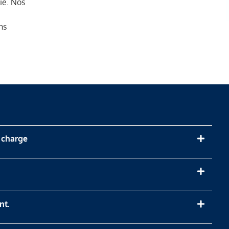
ie. Nos
ns
e charge
nt.